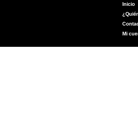
Inicio
¿Quié
Conta
Mi cue