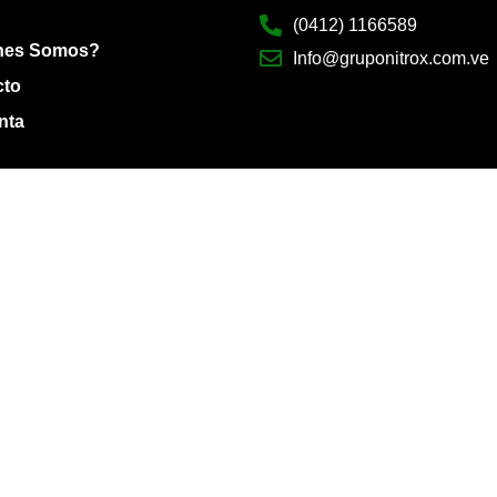
(0412) 1166589
nes Somos?
Info@gruponitrox.com.ve
cto
nta