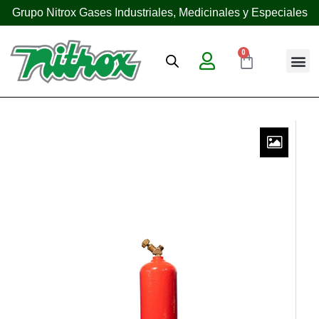
Grupo Nitrox Gases Industriales, Medicinales y Especiales
0