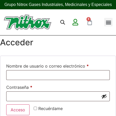
Grupo Nitrox Gases Industriales, Medicinales y Especiales
0
Acceder
Nombre de usuario o correo electrónico
*
Contraseña
*
Recuérdame
Acceso