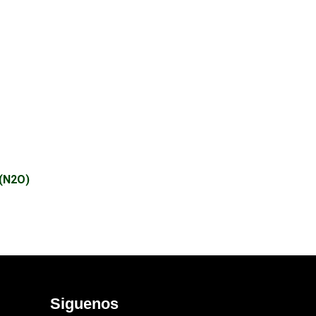
 (N2O)
Siguenos