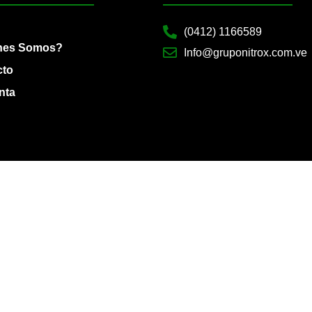
(0412) 1166589
nes Somos?
Info@gruponitrox.com.ve
cto
nta