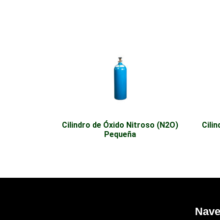
Cilindro de Óxido Nitroso (N2O)
Cili
Pequeña
Nave