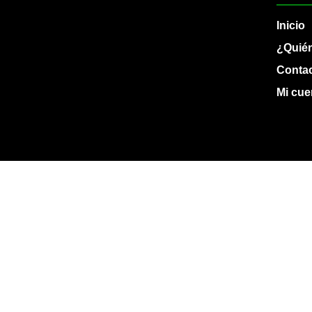
Inicio
¿Quié
Conta
Mi cue