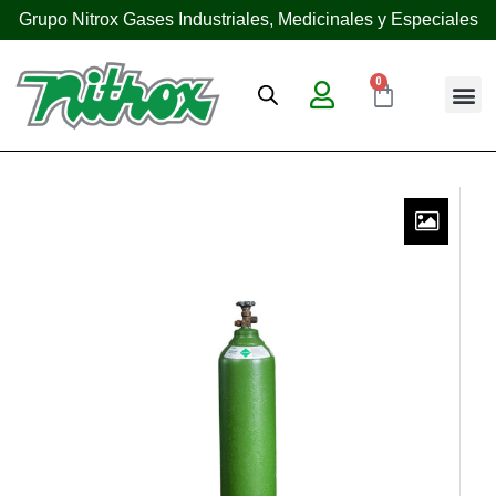
Grupo Nitrox Gases Industriales, Medicinales y Especiales
0