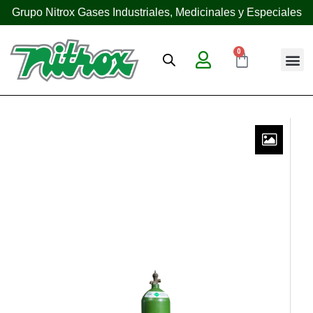
Grupo Nitrox Gases Industriales, Medicinales y Especiales
0