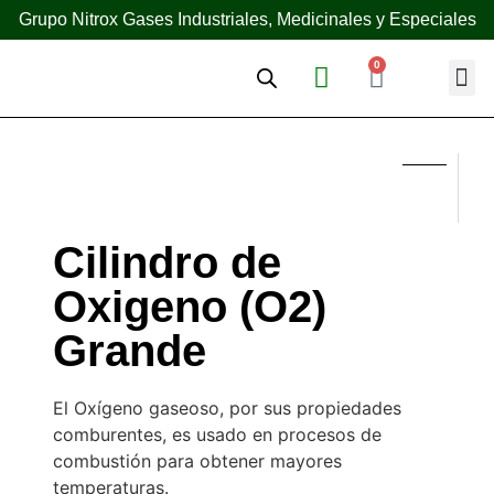
Grupo Nitrox Gases Industriales, Medicinales y Especiales
0
¿Quién
Cilindro de
Oxigeno (O2)
Grande
El Oxígeno gaseoso, por sus propiedades
comburentes, es usado en procesos de
combustión para obtener mayores
temperaturas.