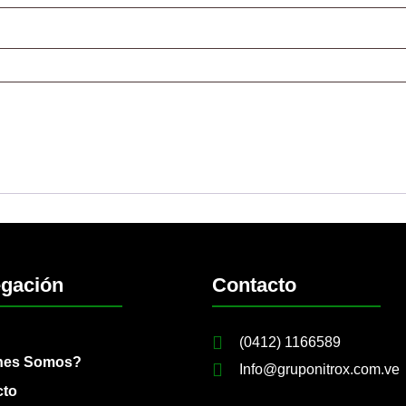
gación
Contacto
(0412) 1166589
nes Somos?
Info@gruponitrox.com.ve
cto