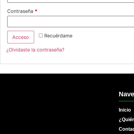
Contraseña
*
Recuérdame
Acceso
¿Olvidaste la contraseña?
Nave
Inicio
¿Quié
Conta