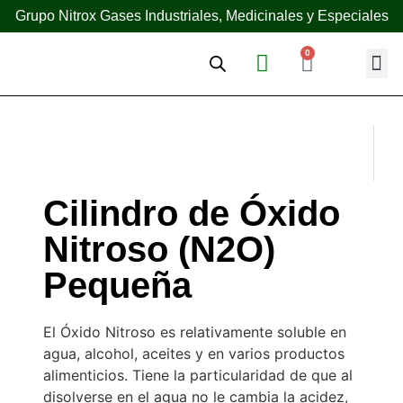
Grupo Nitrox Gases Industriales, Medicinales y Especiales
0
¿Quién
Cilindro de Óxido
Nitroso (N2O)
Pequeña
El Óxido Nitroso es relativamente soluble en
agua, alcohol, aceites y en varios productos
alimenticios. Tiene la particularidad de que al
disolverse en el agua no le cambia la acidez,