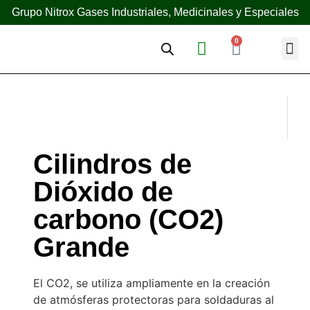
Grupo Nitrox Gases Industriales, Medicinales y Especiales
0
¿Quién
Cilindros de
Dióxido de
carbono (CO2)
Grande
El CO2, se utiliza ampliamente en la creación
de atmósferas protectoras para soldaduras al