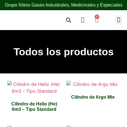
Grupo Nitrox Gases Industriales, Medicinales y Especiales
0
¿Quién
Todos los productos
Cilindro de Argo Mix
Cilindro de Helio (He)
6m3 – Tipo Standard